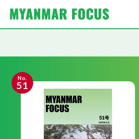
No.
51