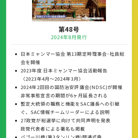
第48号
2024年8月発行
日本ミャンマー協会 第13期定時理事会･社員総
会を開催
2023年度 日本ミャンマー協会活動報告
〈2023年4月～2024年3月〉
2024年2回目の国防治安評議会(NDSC)が開催
非常事態宣言の期間が6ヶ月延長される
暫定大統領の職務と機能をSAC議長への引継
ぐ、SAC情報チームリーダーによる説明
27政党が総選挙に向けて共同声明を発表
政党代表者による署名も掲載
バゴー川橋(第3タンリン橋)開通式典