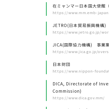
在ミャンマー日本国大使館
https://www.mm.emb-japan.
JETRO(日本貿易振興機構
https://www.jetro.go.jp/wo
JICA(国際協力機構) 事
https://www.jica.go.jp/ove
日本財団
https://www.nippon-foundat
DICA, Directorate of In
Commission)
https://www.dica.gov.mm/