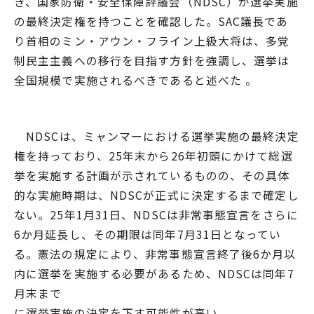
き、国家防衛・安全保障評議会（NDSC）が選挙実施
の最終決定権を持つことを確認した。SAC議長であ
り首相のミン・アウン・フライン上級大将は、多党
制民主主義への移行を目指す方針を強調し、選挙は
全国規模で実施されるべきであると述べた 。
NDSCは、ミャンマーにおける選挙実施の最終決定
権を持っており、25年末から26年初頭にかけて総選
挙を実施する計画が示されているものの、その具体
的な実施時期は、NDSCが正式に決定するまで確定し
ない。25年1月31日、NDSCは非常事態宣言をさらに
6か月延長し、その期限は同年7月31日となってい
る。憲法の規定により、非常事態宣言終了後6か月以
内に選挙を実施する必要があるため、NDSCは同年7
月末まで
に選挙実施の決定を下す可能性が高い。