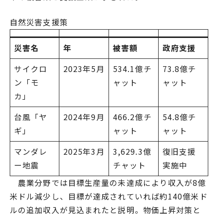
自然災害支援策
災害名
年
被害額
政府支援
サイクロ
2023年5月
534.1億チ
73.8億チ
ン「モ
ャット
ャット
カ」
台風「ヤ
2024年9月
466.2億チ
54.8億チ
ギ」
ャット
ャット
マンダレ
2025年3月
3,629.3億
復旧支援
ー地震
チャット
実施中
農業分野では目標生産量の未達成により収入が8億
米ドル減少し、目標が達成されていれば約140億米ド
ルの追加収入が見込まれたと説明。物価上昇対策と