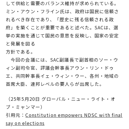
して供給と需要のバランス維持が求められている。
ミン・アウン・フライン氏は、政府は国民に信頼さ
れるべき存在であり、「歴史に残る信頼される政
府」を築くことが重要であると述べた。SACは、選
挙の実施を通じて国民の意思を反映し、国家の安定
と発展を図る
方針である。
今回の会議には、SAC副議長で副首相のソー・ウ
ィン副司令官、評議会幹事長アウン・リン・ドゥ
エ、共同幹事長イェ・ウィン・ウー、各州・地域の
首席大臣、連邦レベルの要人らが出席した。
（25年5月20日 グローバル・ニュー・ライト・オ
ブ・ミャンマー）
引用元：
Constitution empowers NDSC with final
say on elections