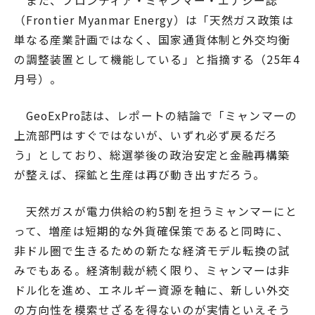
また、フロンティア・ミャンマー・エナジー誌
（Frontier Myanmar Energy）は「天然ガス政策は
単なる産業計画ではなく、国家通貨体制と外交均衡
の調整装置として機能している」と指摘する（25年4
月号）。
GeoExPro誌は、レポートの結論で「ミャンマーの
上流部門はすぐではないが、いずれ必ず戻るだろ
う」としており、総選挙後の政治安定と金融再構築
が整えば、探鉱と生産は再び動き出すだろう。
天然ガスが電力供給の約5割を担うミャンマーにと
って、増産は短期的な外貨確保策であると同時に、
非ドル圏で生きるための新たな経済モデル転換の試
みでもある。経済制裁が続く限り、ミャンマーは非
ドル化を進め、エネルギー資源を軸に、新しい外交
の方向性を模索せざるを得ないのが実情といえそう