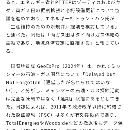
ると、エネルギー省とPTTEPはゾーティカおよびヤ
ダナ両ガス田の掘削拡張と老朽設備更新について協
議を進めており、エネルギー相トゥン・ハン氏が
「生産維持のための新規井戸掘削を検討している」
と述べた。同紙は「両ガス田はタイ向けガス供給の
主軸であり、地域経済安定に直結する」と報じてい
る。
国際地質誌 GeoExPro（2024年）は、かねてミャ
ンマーの石油・ガス開発について「Delayed but
Not Forgotten（遅延したが忘れられてはいな
い）」と分析し、ミャンマーの石油・ガス探鉱活動
は完全な凍結ではなく「延期」状態にあるとしてき
た。同誌によれば、2011年の政治改革以降に締結さ
れた探鉱契約（PSC）は多くが有効期限内であり、
TotalEnergiesやWoodsideなどの撤退後もデータ保