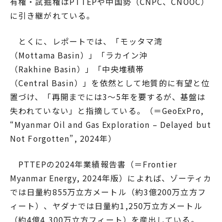
有権・試掘権はPTTEPや中国勢（CNPC、CNOOC）
に引き継がれている。
とくに、レポートでは、「モッタマ湾
（Mottama Basin）」「ラカイン沖
（Rakhine Basin）」「中央堆積帯
（Central Basin）」を依然として地質的に有望と位
置づけ、「再開までには3〜5年を要するが、基盤は
失われていない」と指摘している。（＝GeoExPro,
“Myanmar Oil and Gas Exploration – Delayed but
Not Forgotten”, 2024年）
PTTEPの2024年業績報告書（＝Frontier
Myanmar Energy, 2024年版）によれば、ゾーティカ
では日量約855万立方メートル（約3億200万立方フ
ィート）、ヤダナでは日量約1,250万立方メートル
（約4億4,300万立方フィート）を産出している。